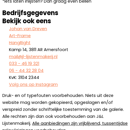
*Iets laten inlijsten? Dan graag even bellen
Bedrijfsgegevens
Bekijk ook eens
Johan van Dreven
Art-Frame
HangRight
Kamp 14, 3811 AR Amersfoort
mail@jl-lijstenmakerij.nl
033 - 46 19 321
06 - 44 32 28 04
KvK: 3104 2344
Volg ons op Instagram
Druk- en of typefouten voorbehouden. Niets uit deze
website mag worden gekopieerd, opgeslagen en/of
verspreid zonder schriftelijke toestemming van de galerie.
Alle rechten zijn dan ook voorbehouden aan J&L
Lijstenmakerij.
Alle aanbiedingen zijn vrijblijvend, tussentijdse