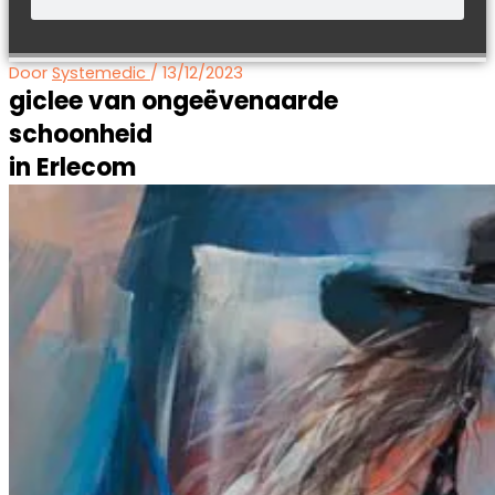
Door
Systemedic
/
13/12/2023
giclee van ongeëvenaarde
schoonheid
in Erlecom