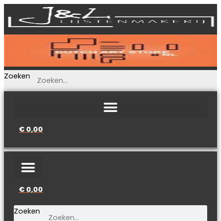
Ga
naar
de
inhoud
Zoeken
€
0,00
€
0,00
Zoeken