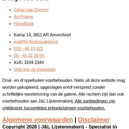
Johan van Dreven
Art-Frame
HangRight
Kamp 14, 3811 AR Amersfoort
mail@jl-lijstenmakerij.nl
033 - 46 19 321
06 - 44 32 28 04
KvK: 3104 2344
Volg ons op Instagram
Druk- en of typefouten voorbehouden. Niets uit deze website mag
worden gekopieerd, opgeslagen en/of verspreid zonder
schriftelijke toestemming van de galerie. Alle rechten zijn dan ook
voorbehouden aan J&L Lijstenmakerij.
Alle aanbiedingen zijn
vrijblijvend, tussentijdse prijswijzigingen voorbehouden.
Algemene voorwaarden
|
Disclaimer
Copyright 2026 | J&L Lijstenmakerij - Specialist in