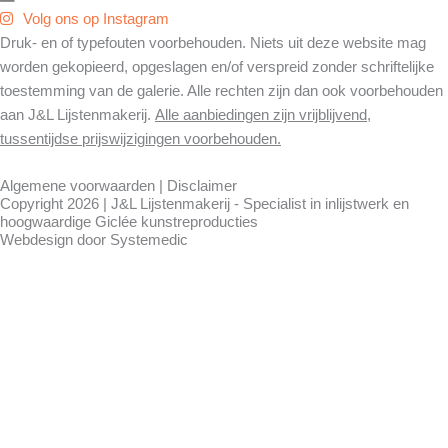
Volg ons op Instagram
Druk- en of typefouten voorbehouden. Niets uit deze website mag
worden gekopieerd, opgeslagen en/of verspreid zonder schriftelijke
toestemming van de galerie. Alle rechten zijn dan ook voorbehouden
aan J&L Lijstenmakerij.
Alle aanbiedingen zijn vrijblijvend,
tussentijdse prijswijzigingen voorbehouden.
Algemene voorwaarden
|
Disclaimer
Copyright 2026 | J&L Lijstenmakerij - Specialist in inlijstwerk en
hoogwaardige Giclée kunstreproducties
Webdesign door
Systemedic
Gewijzigde openingstijden !!
J&L is een kleine zelfstandige en toe aan
vakantie.
Wij waarderen het enorm dat u voor
inlijstwerk of anderszins naar onze winkel
komt en snappen dat u teleurgesteld bent
dat u niet direct geholpen kunt worden.