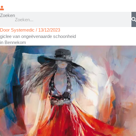
Zoeken
Door
Systemedic
/
13/12/2023
giclee van ongeëvenaarde schoonheid
in Bennekom