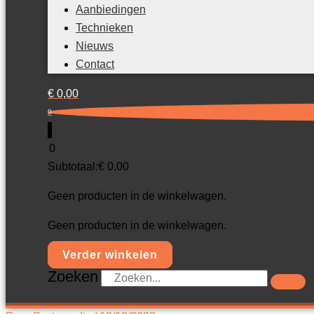
Aanbiedingen
Technieken
Nieuws
Contact
€
0,00
0
0
Subtotaal:
€
0,00
Geen producten in de winkelwagen.
Geen producten in de winkelwagen.
Verder winkelen
Zoeken