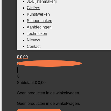
JL-Lijstenmakerij
Giclées
Kunstwerken
Schoonmaken
Aanbiedingen
Technieken
Nieuws
Contact
€
0,00
0
0
Subtotaal:
€
0,00
Geen producten in de winkelwagen.
Geen producten in de winkelwagen.