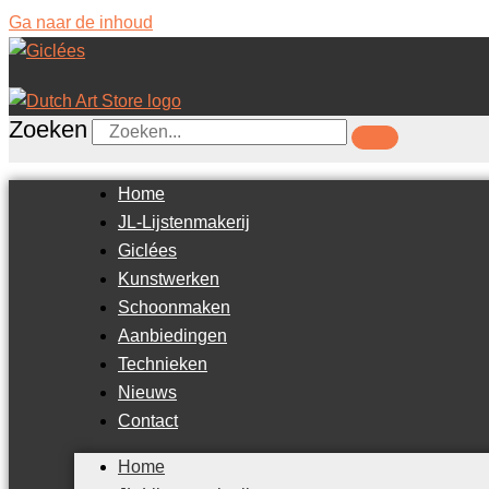
Ga naar de inhoud
Zoeken
Home
JL-Lijstenmakerij
Giclées
Kunstwerken
Schoonmaken
Aanbiedingen
Technieken
Nieuws
Contact
Home