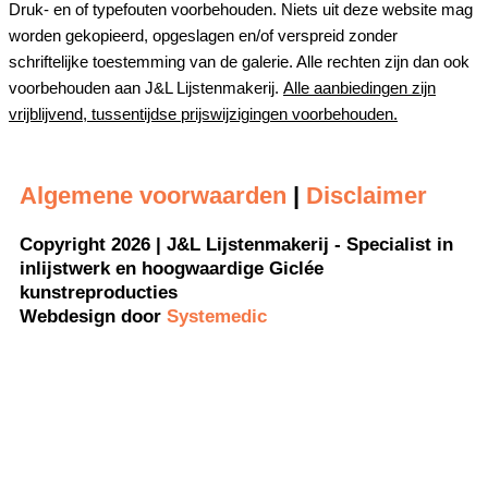
Druk- en of typefouten voorbehouden. Niets uit deze website mag
worden gekopieerd, opgeslagen en/of verspreid zonder
schriftelijke toestemming van de galerie. Alle rechten zijn dan ook
voorbehouden aan J&L Lijstenmakerij.
Alle aanbiedingen zijn
vrijblijvend, tussentijdse prijswijzigingen voorbehouden.
Algemene voorwaarden
|
Disclaimer
Copyright 2026 | J&L Lijstenmakerij - Specialist in
inlijstwerk en hoogwaardige Giclée
kunstreproducties
Webdesign door
Systemedic
Gewijzigde openingstijden !!
J&L is een kleine zelfstandige en toe aan
vakantie.