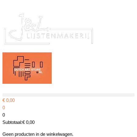
Ga
naar
de
inhoud
€
0,00
0
0
Subtotaal:
€
0,00
Geen producten in de winkelwagen.