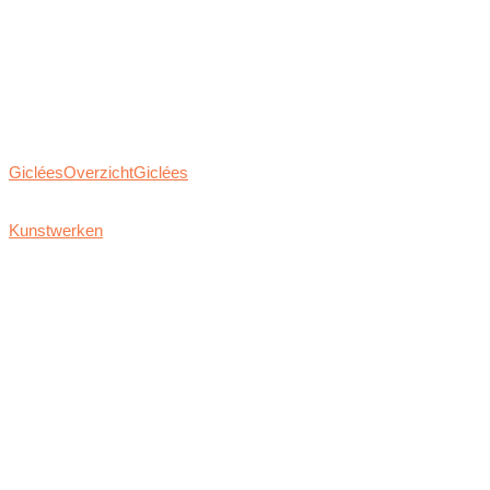
Giclées
Overzicht
Giclées
Kunstwerken