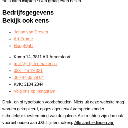
*Iets laten inlijsten? Dan graag even bellen
Bedrijfsgegevens
Bekijk ook eens
Johan van Dreven
Art-Frame
HangRight
Kamp 14, 3811 AR Amersfoort
mail@jl-lijstenmakerij.nl
033 - 46 19 321
06 - 44 32 28 04
KvK: 3104 2344
Volg ons op Instagram
Druk- en of typefouten voorbehouden. Niets uit deze website mag
worden gekopieerd, opgeslagen en/of verspreid zonder
schriftelijke toestemming van de galerie. Alle rechten zijn dan ook
voorbehouden aan J&L Lijstenmakerij.
Alle aanbiedingen zijn