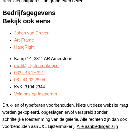
*Iets laten inlijsten? Dan graag even bellen
Bedrijfsgegevens
Bekijk ook eens
Johan van Dreven
Art-Frame
HangRight
Kamp 14, 3811 AR Amersfoort
mail@jl-lijstenmakerij.nl
033 - 46 19 321
06 - 44 32 28 04
KvK: 3104 2344
Volg ons op Instagram
Druk- en of typefouten voorbehouden. Niets uit deze website mag
worden gekopieerd, opgeslagen en/of verspreid zonder
schriftelijke toestemming van de galerie. Alle rechten zijn dan ook
voorbehouden aan J&L Lijstenmakerij.
Alle aanbiedingen zijn