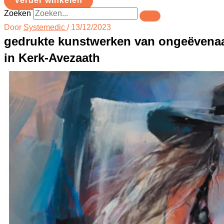
Verder winkelen
Zoeken
Door
Systemedic
/
13/12/2023
gedrukte kunstwerken van ongeëvena
in Kerk-Avezaath