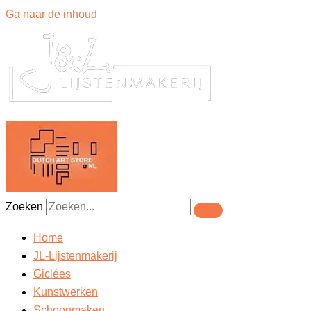
Ga naar de inhoud
Zoeken
Home
JL-Lijstenmakerij
Giclées
Kunstwerken
Schoonmaken