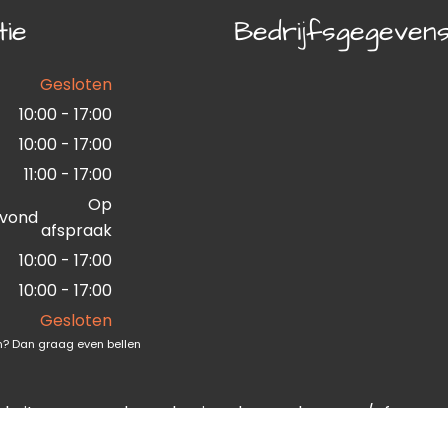
tie
Bedrijfsgegeven
Gesloten
10:00 - 17:00
10:00 - 17:00
11:00 - 17:00
Op
vond
afspraak
10:00 - 17:00
10:00 - 17:00
Gesloten
ten? Dan graag even bellen
ebsite mag worden gekopieerd, opgeslagen en/of verspreid
 J&L Lijstenmakerij.
Alle aanbiedingen zijn vrijblijvend, tu