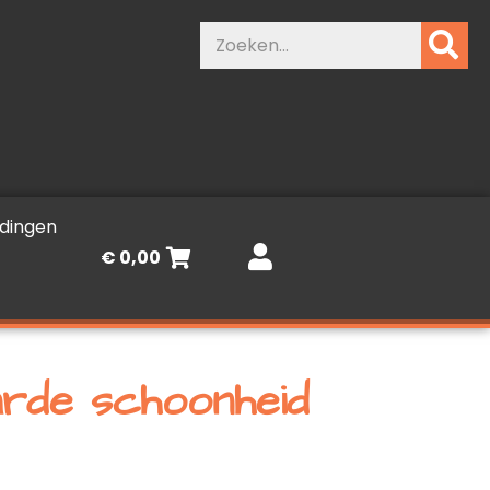
Zoeken
dingen
€
0,00
rde schoonheid