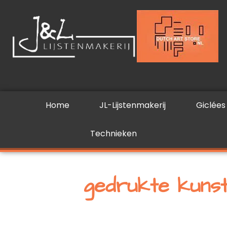
Ga
naar
de
inhoud
Home
JL-Lijstenmakerij
Giclées
Technieken
gedrukte kuns