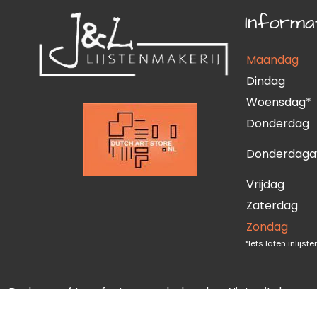
Informa
Maandag
Dindag
Woensdag*
Donderdag
Donderdaga
Vrijdag
Zaterdag
Zondag
*Iets laten inlijs
Druk- en of typefouten voorbehouden. Niets uit deze w
rechten zijn dan ook voorbehouden aan