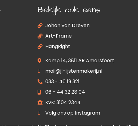
s
Bekijk ook eens
Johan van Dreven
Art-Frame
HangRight
Kamp 14, 3811 AR Amersfoort
mail@jl-lijstenmakerij.nl
033 - 46 19 321
06 - 44 32 28 04
KvK: 3104 2344
Volg ons op Instagram
 zonder schriftelijke toestemming van de galerie. Alle
ssentijdse prijswijzigingen voorbehouden.