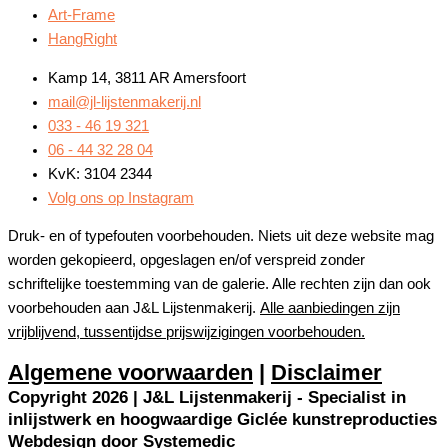
Art-Frame
HangRight
Kamp 14, 3811 AR Amersfoort
mail@jl-lijstenmakerij.nl
033 - 46 19 321
06 - 44 32 28 04
KvK: 3104 2344
Volg ons op Instagram
Druk- en of typefouten voorbehouden. Niets uit deze website mag
worden gekopieerd, opgeslagen en/of verspreid zonder
schriftelijke toestemming van de galerie. Alle rechten zijn dan ook
voorbehouden aan J&L Lijstenmakerij.
Alle aanbiedingen zijn
vrijblijvend, tussentijdse prijswijzigingen voorbehouden.
Algemene voorwaarden
|
Disclaimer
Copyright 2026 | J&L Lijstenmakerij - Specialist in
inlijstwerk en hoogwaardige Giclée kunstreproducties
Webdesign door
Systemedic