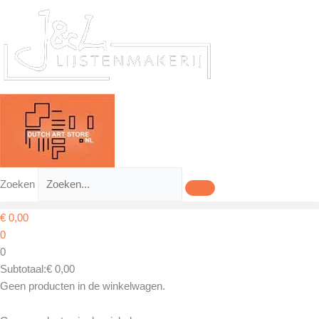
Ga
naar
de
inhoud
Zoeken
€
0,00
0
0
Subtotaal:
€
0,00
Geen producten in de winkelwagen.