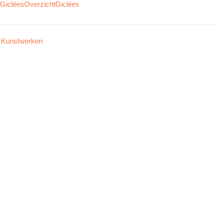
Giclées
Overzicht
Giclées
Kunstwerken