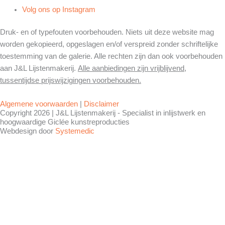
Volg ons op Instagram
Druk- en of typefouten voorbehouden. Niets uit deze website mag
worden gekopieerd, opgeslagen en/of verspreid zonder schriftelijke
toestemming van de galerie. Alle rechten zijn dan ook voorbehouden
aan J&L Lijstenmakerij.
Alle aanbiedingen zijn vrijblijvend,
tussentijdse prijswijzigingen voorbehouden.
Algemene voorwaarden
|
Disclaimer
Copyright 2026 | J&L Lijstenmakerij - Specialist in inlijstwerk en
hoogwaardige Giclée kunstreproducties
Webdesign door
Systemedic
Gewijzigde openingstijden !!
J&L is een kleine zelfstandige en toe aan
vakantie.
Wij waarderen het enorm dat u voor
inlijstwerk of anderszins naar onze winkel
komt en snappen dat u teleurgesteld bent