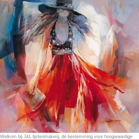
Welkom bij J&L lijstenmakerij, dé bestemming voor hoogwaardige