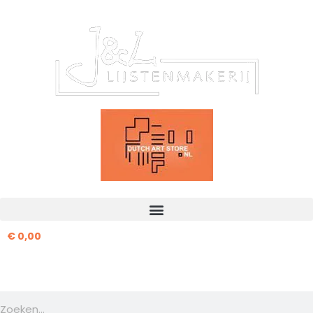
Ga
naar
de
inhoud
€
0,00
Zoeken