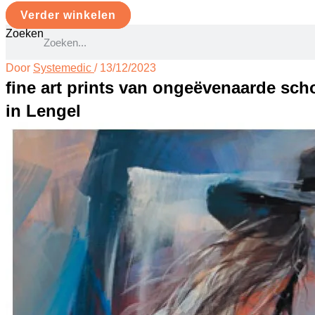
Verder winkelen
Zoeken
Door
Systemedic
/
13/12/2023
fine art prints van ongeëvenaarde sc
in Lengel