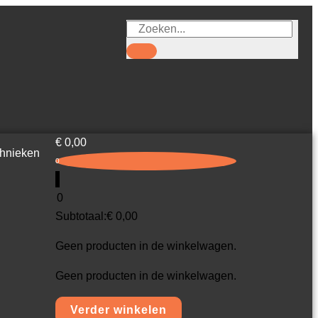
Zoeken
€
0,00
hnieken
0
0
Subtotaal:
€
0,00
Geen producten in de winkelwagen.
Geen producten in de winkelwagen.
Verder winkelen