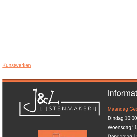
Kunstwerken
Informat
Maandag
Ges
Dindag
10:00
Woensdag*
1
Donderdag
1