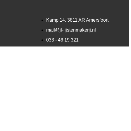
Kamp 14, 3811 AR Amersfoort
mail@jl-lijstenmakerij.nl
033 - 46 19 321
06 - 44 32 28 04
KvK: 3104 2344
Volg ons op Instagram
iftelijke toestemming van de galerie. Alle rechten zijn dan
prijswijzigingen voorbehouden.
eproducties