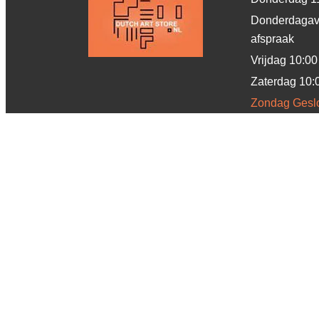
Donderdaga
afspraak
Vrijdag
10:00
Zaterdag
10:
Zondag
Gesl
*Iets laten inlijsten
Druk- en of typefouten voorbehouden. Niets uit deze websit
ook voorbehouden aan J&L Li
Copyright 