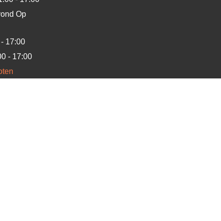
vond
Op
 - 17:00
00 - 17:00
oten
? Dan graag even bellen
e mag worden gekopieerd, opgeslagen en/of verspreid zonder schr
jstenmakerij.
Alle aanbiedingen zijn vrijblijvend, tussentijdse 
Algemene voorwaarden
|
Disclaimer
2026 | J&L Lijstenmakerij - Specialist in inlijstwerk en hoogwaardige Giclée kunstr