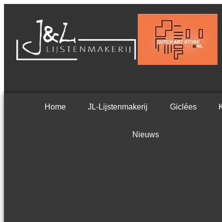
Ga
naar
de
inhoud
Home
JL-Lijstenmakerij
Giclées
Nieuws