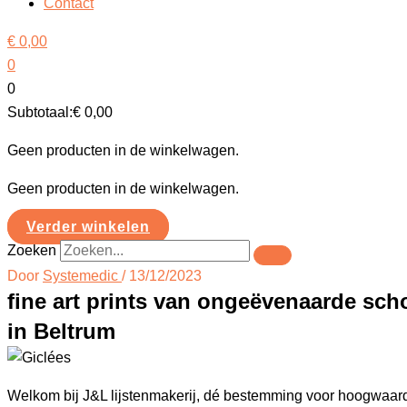
Contact
€
0,00
0
0
Subtotaal:
€
0,00
Geen producten in de winkelwagen.
Geen producten in de winkelwagen.
Verder winkelen
Zoeken
Door
Systemedic
/
13/12/2023
fine art prints van ongeëvenaarde sc
in Beltrum
Welkom bij J&L lijstenmakerij, dé bestemming voor hoogwaardig