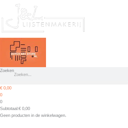
Ga
naar
de
inhoud
Zoeken
€
0,00
0
0
Subtotaal:
€
0,00
Geen producten in de winkelwagen.