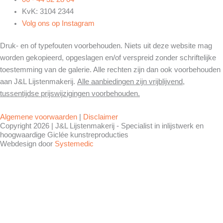
KvK: 3104 2344
Volg ons op Instagram
Druk- en of typefouten voorbehouden. Niets uit deze website mag
worden gekopieerd, opgeslagen en/of verspreid zonder schriftelijke
toestemming van de galerie. Alle rechten zijn dan ook voorbehouden
aan J&L Lijstenmakerij.
Alle aanbiedingen zijn vrijblijvend,
tussentijdse prijswijzigingen voorbehouden.
Algemene voorwaarden
|
Disclaimer
Copyright 2026 | J&L Lijstenmakerij - Specialist in inlijstwerk en
hoogwaardige Giclée kunstreproducties
Webdesign door
Systemedic
Gewijzigde openingstijden !!
J&L is een kleine zelfstandige en toe aan
vakantie.
Wij waarderen het enorm dat u voor
inlijstwerk of anderszins naar onze winkel