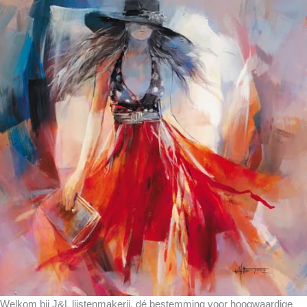
Welkom bij J&L lijstenmakerij, dé bestemming voor hoogwaardige