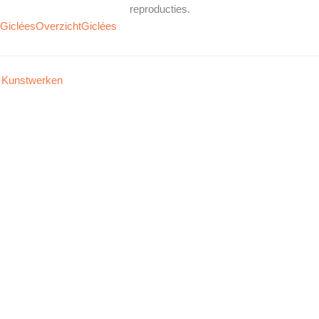
reproducties.
Giclées
Overzicht
Giclées
Kunstwerken