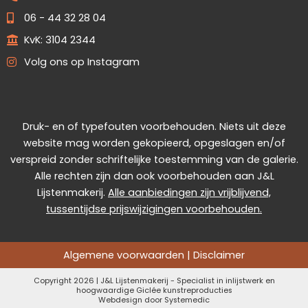
06 - 44 32 28 04
KvK: 3104 2344
Volg ons op Instagram
Druk- en of typefouten voorbehouden. Niets uit deze
website mag worden gekopieerd, opgeslagen en/of
verspreid zonder schriftelijke toestemming van de galerie.
Alle rechten zijn dan ook voorbehouden aan J&L
Lijstenmakerij.
Alle aanbiedingen zijn vrijblijvend,
tussentijdse prijswijzigingen voorbehouden.
Algemene voorwaarden
|
Disclaimer
Copyright 2026 | J&L Lijstenmakerij - Specialist in inlijstwerk en
hoogwaardige Giclée kunstreproducties
Webdesign door
Systemedic