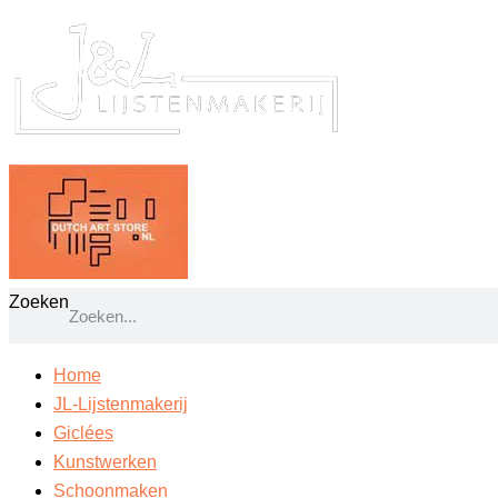
Ga
naar
de
inhoud
Zoeken
Home
JL-Lijstenmakerij
Giclées
Kunstwerken
Schoonmaken