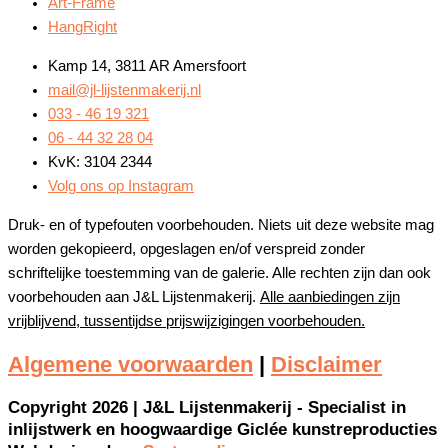
Art-Frame
HangRight
Kamp 14, 3811 AR Amersfoort
mail@jl-lijstenmakerij.nl
033 - 46 19 321
06 - 44 32 28 04
KvK: 3104 2344
Volg ons op Instagram
Druk- en of typefouten voorbehouden. Niets uit deze website mag
worden gekopieerd, opgeslagen en/of verspreid zonder
schriftelijke toestemming van de galerie. Alle rechten zijn dan ook
voorbehouden aan J&L Lijstenmakerij.
Alle aanbiedingen zijn
vrijblijvend, tussentijdse prijswijzigingen voorbehouden.
Algemene voorwaarden
|
Disclaimer
Copyright 2026 | J&L Lijstenmakerij - Specialist in
inlijstwerk en hoogwaardige Giclée kunstreproducties