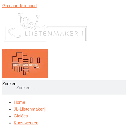
Ga naar de inhoud
Zoeken
Home
JL-Lijstenmakerij
Giclées
Kunstwerken