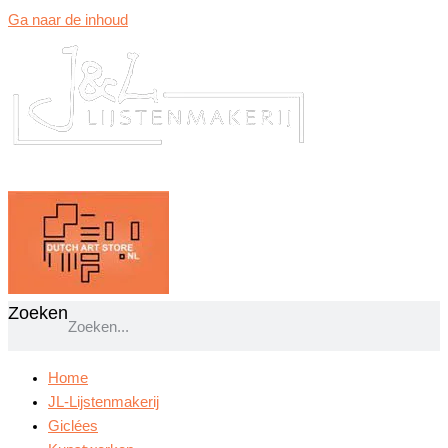
Ga naar de inhoud
Zoeken
Home
JL-Lijstenmakerij
Giclées