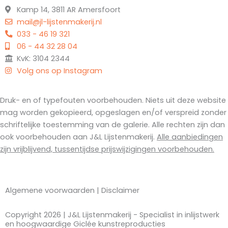
Kamp 14, 3811 AR Amersfoort
mail@jl-lijstenmakerij.nl
033 - 46 19 321
06 - 44 32 28 04
KvK: 3104 2344
Volg ons op Instagram
Druk- en of typefouten voorbehouden. Niets uit deze website
mag worden gekopieerd, opgeslagen en/of verspreid zonder
schriftelijke toestemming van de galerie. Alle rechten zijn dan
ook voorbehouden aan J&L Lijstenmakerij.
Alle aanbiedingen
zijn vrijblijvend, tussentijdse prijswijzigingen voorbehouden.
Algemene voorwaarden
|
Disclaimer
Copyright 2026 | J&L Lijstenmakerij - Specialist in inlijstwerk
en hoogwaardige Giclée kunstreproducties