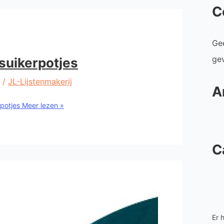
C
Ge
ge
suikerpotjes
/
JL-Lijstenmakerij
A
potjes
Meer lezen »
C
Er 