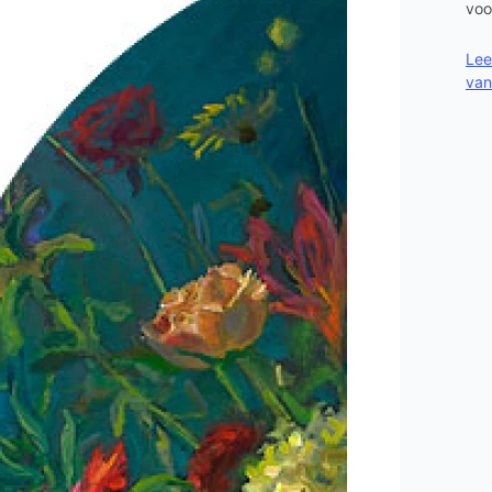
voo
Lee
van