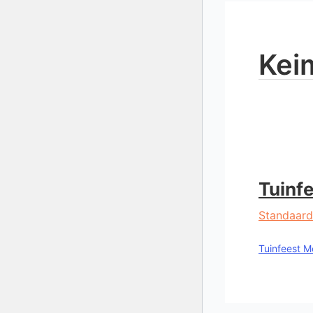
Kei
Tuinf
Standaard
Tuinfeest
Me