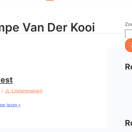
mpe Van Der Kooi
Zo
R
eest
/
JL-Lijstenmakerij
er lezen »
R