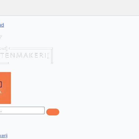
ud
erij