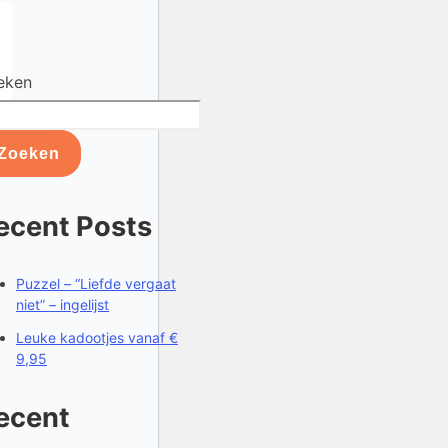
eken
Zoeken
ecent Posts
Puzzel – “Liefde vergaat
niet” – ingelijst
Leuke kadootjes vanaf €
9,95
ecent