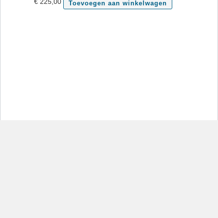
€
225,00
Toevoegen aan winkelwagen
Er heeft zich een kritieke fout voorgedaan op deze site.
Lees verder over het oplossen van problemen met