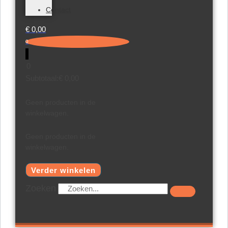
Contact
€
0,00
0
0
Subtotaal:
€
0,00
Geen producten in de
winkelwagen.
Geen producten in de
winkelwagen.
Verder winkelen
Zoeken