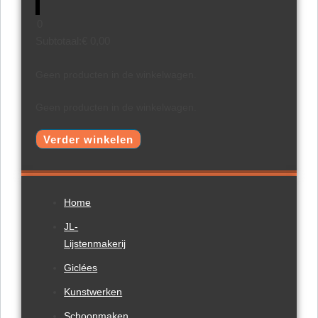
0
Subtotaal:
€
0,00
Geen producten in de winkelwagen.
Geen producten in de winkelwagen.
Verder winkelen
Home
JL-
Lijstenmakerij
Giclées
Kunstwerken
Schoonmaken