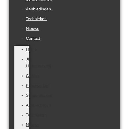
Aanbiedingen
Technieken
Nieuws
Contact
Home
JL-
Lijstenmakerij
Giclées
Kunstwerken
Schoonmaken
Aanbiedingen
Technieken
Nieuws