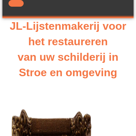
JL-Lijstenmakerij voor
het restaureren
van uw schilderij in
Stroe en omgeving