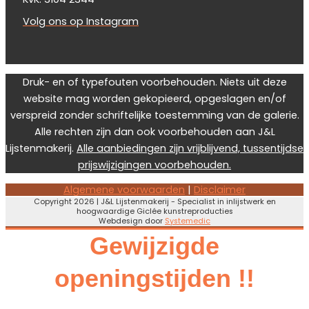
Volg ons op Instagram
Druk- en of typefouten voorbehouden. Niets uit deze
website mag worden gekopieerd, opgeslagen en/of
verspreid zonder schriftelijke toestemming van de galerie.
Alle rechten zijn dan ook voorbehouden aan J&L
Lijstenmakerij.
Alle aanbiedingen zijn vrijblijvend, tussentijdse
prijswijzigingen voorbehouden.
Algemene voorwaarden
|
Disclaimer
Copyright 2026 | J&L Lijstenmakerij - Specialist in inlijstwerk en
hoogwaardige Giclée kunstreproducties
Webdesign door
Systemedic
Gewijzigde
openingstijden !!