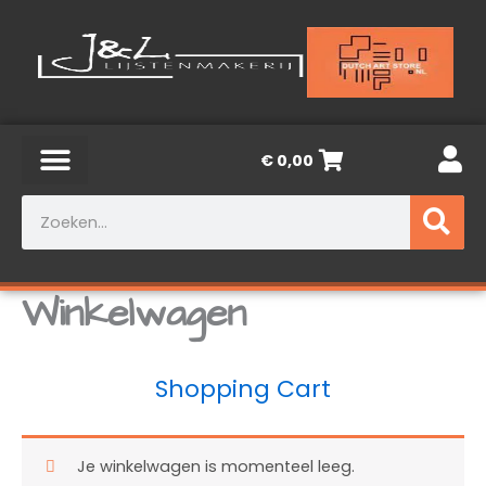
Ga
naar
de
inhoud
€
0,00
Zoeken
Winkelwagen
Shopping Cart
Je winkelwagen is momenteel leeg.